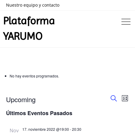
Nuestro equipo y contacto
Plataforma
YARUMO
No hay eventos programados.
Nav
Navega
Upcoming
List
de
Buscar
Seleccionar
de
Últimos Eventos Pasados
vist
fecha.
búsque
de
17. noviembre 2022 @19:00
-
20:30
Nov
Eve
y