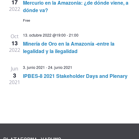
17
Mercurio en la Amazonia: ¿de dónde viene, a
vistas
2022
dónde va?
de
Free
Evento
13. octubre 2022 @19:00
-
21:00
Oct
13
Minería de Oro en la Amazonía -entre la
2022
legalidad y la ilegalidad
3. junio 2021
-
24. junio 2021
Jun
3
IPBES-8 2021 Stakeholder Days and Plenary
2021