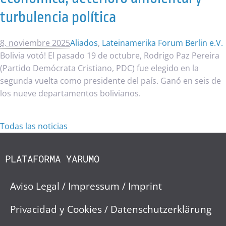
turbulencia política
8. noviembre 2025
Aliados
,
Lateinamerika Forum Berlin e.V.
Bolivia votó! El pasado 19 de octubre, Rodrigo Paz Pereira
(Partido Demócrata Cristiano, PDC) fue elegido en la
segunda vuelta como presidente del país. Ganó en seis de
los nueve departamentos bolivianos.
Todas las noticias
PLATAFORMA YARUMO
Aviso Legal / Impressum / Imprint
Privacidad y Cookies / Datenschutzerklärung