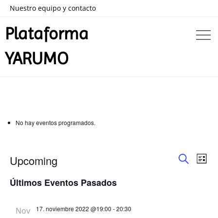
Nuestro equipo y contacto
Plataforma
YARUMO
No hay eventos programados.
Nav
Navega
Upcoming
List
de
Buscar
Seleccionar
de
Últimos Eventos Pasados
vist
fecha.
búsque
de
17. noviembre 2022 @19:00
-
20:30
Nov
Eve
y