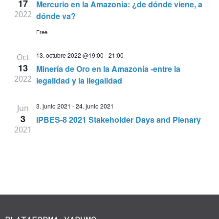
17
Mercurio en la Amazonia: ¿de dónde viene, a
vistas
2022
dónde va?
de
Free
Evento
13. octubre 2022 @19:00
-
21:00
Oct
13
Minería de Oro en la Amazonía -entre la
2022
legalidad y la ilegalidad
3. junio 2021
-
24. junio 2021
Jun
3
IPBES-8 2021 Stakeholder Days and Plenary
2021