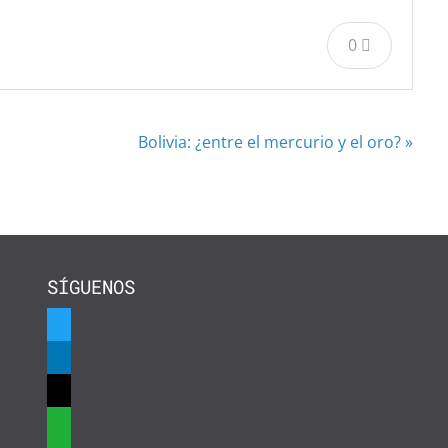
0
Bolivia: ¿entre el mercurio y el oro? »
SÍGUENOS
twitter
linkedin
mail
whatsapp